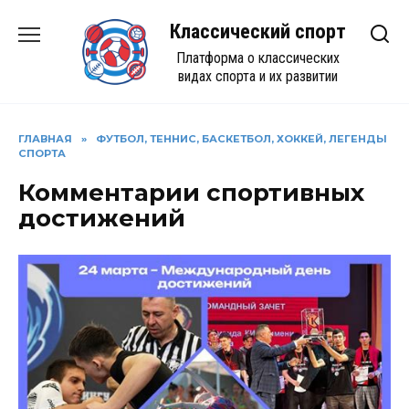
Перейти
Классический спорт
к
содержанию
Платформа о классических
видах спорта и их развитии
ГЛАВНАЯ
»
ФУТБОЛ, ТЕННИС, БАСКЕТБОЛ, ХОККЕЙ, ЛЕГЕНДЫ
СПОРТА
Комментарии спортивных
достижений